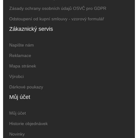
Zásady ochrany osobních údajů OSVČ pro GDPR
Odstoupení od kupní smlouvy - vzorový formulář
Zákaznický servis
Napište nám
Reklamace
Mapa stránek
Výrobci
Dárkové poukazy
Můj účet
Můj účet
Historie objednávek
Novinky