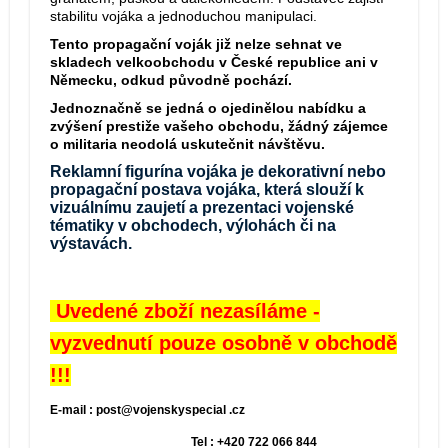
stabilitu vojáka a jednoduchou manipulaci.
Tento propagační voják již nelze sehnat ve
skladech velkoobchodu v České republice ani v
Německu, odkud původně pochází.
Jednoznačně se jedná o ojedinělou nabídku a
zvýšení prestiže vašeho obchodu, žádný zájemce
o militaria neodolá uskutečnit návštěvu.
Reklamní figurína vojáka je dekorativní nebo
propagační postava vojáka, která slouží k
vizuálnímu zaujetí a prezentaci vojenské
tématiky v obchodech, výlohách či na
výstavách.
Uvedené zboží nezasíláme -
vyzvednutí pouze osobně v obchodě
!!!
E-mail : post@vojenskyspecial .cz
Tel : +420 722 066 844