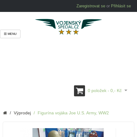
Zaregistrovat se
or
Přihlásit se
MENU
0 položek - 0,- Kč
Výprodej
Figurína vojáka Joe U.S. Army, WW2