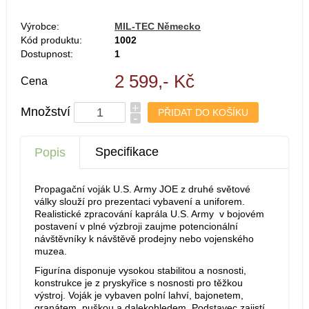
Výrobce:
MIL-TEC Německo
Kód produktu:
1002
Dostupnost:
1
2 599,- Kč
Cena
+
Množství
-
Specifikace
Popis
Propagační voják U.S. Army JOE z druhé světové
války slouží pro prezentaci vybavení a uniforem.
Realistické zpracování kaprála U.S. Army v bojovém
postavení v plné výzbroji zaujme potencionální
návštěvníky k návštěvě prodejny nebo vojenského
muzea.
Figurína disponuje vysokou stabilitou a nosnosti,
konstrukce je z pryskyřice s nosnosti pro těžkou
výstroj. Voják je vybaven polní lahví, bajonetem,
granátem, puškou a dalekohledem. Podstavec zajistí