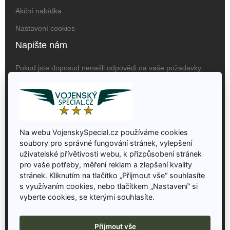
Akční nabídka
Nastavení cookies
Napište nám
Pokud jste doposud nenašli odpovědi na vaše požadavky,
obraťte se na nás prosím na následujících kontaktech:
Vojenský Special, Jaroslav
Hučko, Krnovská 2764/72,
746 01, Opava, ČR
Na webu VojenskySpecial.cz používáme cookies
+420 722 066 844
soubory pro správné fungování stránek, vylepšení
uživatelské přívětivosti webu, k přizpůsobení stránek
post@vojenskyspecial.cz
pro vaše potřeby, měření reklam a zlepšení kvality
stránek. Kliknutím na tlačítko „Přijmout vše“ souhlasíte
Newsletter
s využívaním cookies, nebo tlačítkem „Nastavení“ si
vyberte cookies, se kterými souhlasíte.
Pro novinky, akce a slevy se přihlašte k odběru
Přijmout vše