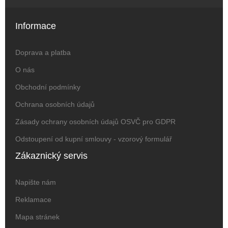
Informace
Doprava a platba
O nás
Obchodní podmínky
Ochrana osobních údajů
Zásady ochrany osobních údajů OSVČ pro GDPR
Odstoupení od kupní smlouvy - vzorový formulář
Zákaznický servis
Napište nám
Reklamace
Mapa stránek