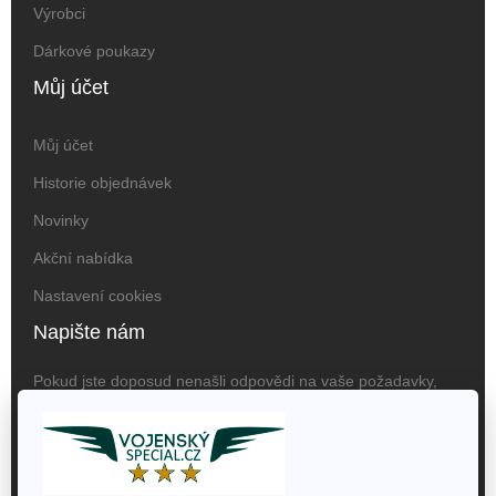
Výrobci
Dárkové poukazy
Můj účet
Můj účet
Historie objednávek
Novinky
Akční nabídka
Nastavení cookies
Napište nám
Pokud jste doposud nenašli odpovědi na vaše požadavky,
obraťte se na nás prosím na následujících kontaktech:
Vojenský Special, Jaroslav
Hučko, Krnovská 2764/72,
746 01, Opava, ČR