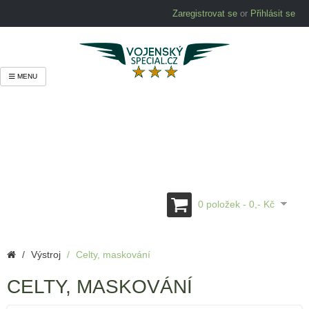
Zaregistrovat se
or
Přihlásit se
MENU
0 položek - 0,- Kč
Výstroj
Celty, maskování
CELTY, MASKOVÁNÍ