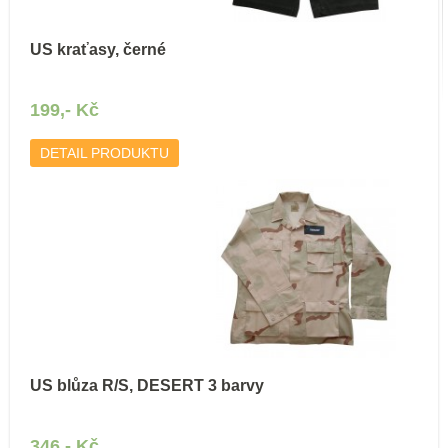
US kraťasy, černé
199,- Kč
DETAIL PRODUKTU
US blůza R/S, DESERT 3 barvy
346,- Kč