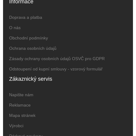
Informace
Doprava a platba
O nás
Obchodní podmínky
Ochrana osobních údajů
Zásady ochrany osobních údajů OSVČ pro GDPR
Odstoupení od kupní smlouvy - vzorový formulář
Zákaznický servis
Napište nám
Reklamace
Mapa stránek
Výrobci
Dárkové poukazy