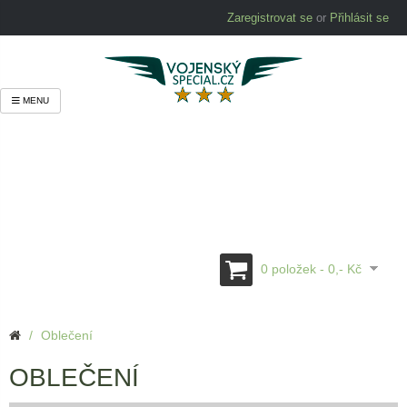
Zaregistrovat se
or
Přihlásit se
MENU
0 položek - 0,- Kč
Oblečení
OBLEČENÍ