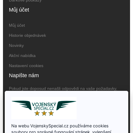
Můj účet
Můj účet
Historie objednávek
Novinky
Akční nabídka
Nastavení cookies
Napište nám
Pokud jste doposud nenašli odpovědi na vaše požadavky,
obraťte se na nás prosím na následujících kontaktech:
Vojenský Special, Jaroslav
Hučko, Krnovská 2764/72,
746 01, Opava, ČR
Na webu VojenskySpecial.cz používáme cookies
+420 722 066 844
soubory pro správné fungování stránek, vylepšení