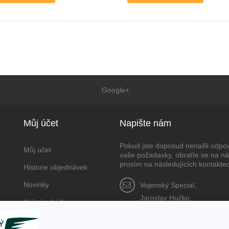
Google+
Můj účet
Napište nám
Pokud jste doposud nenašli odpo
Můj účet
vaše požadavky, obraťte se na n
prosím na následujících kontakte
Historie objednávek
Novinky
Vojenský Spec
Jaroslav Huč
Akční nabídka
Krnovská 2764/
746 01, Opava, ČR
Nastavení cookies