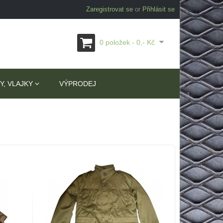
Zaregistrovat se
or
Přihlásit se
0 položek - 0,- Kč
Y, VLAJKY
VÝPRODEJ