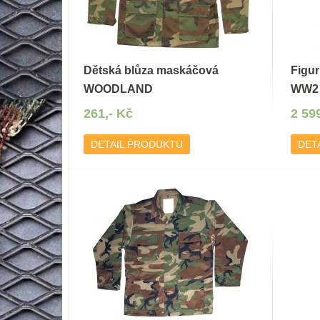
Dětská blůza maskáčová
Figur
WOODLAND
WW2
261,- Kč
2 59
DETAIL PRODUKTU
DET