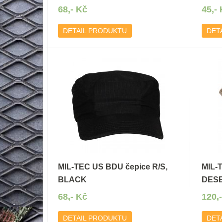
68,- Kč
45,-
DETAIL PRODUKTU
DET
MIL-TEC US BDU čepice R/S,
MIL-
BLACK
DESE
68,- Kč
120,
DETAIL PRODUKTU
DET