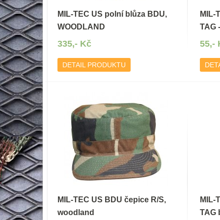
MIL-TEC US polní blůza BDU,
MIL-
WOODLAND
TAG -
335,- Kč
55,-
DETAIL PRODUKTU
DET
MIL-TEC US BDU čepice R/S,
MIL-
woodland
TAG 