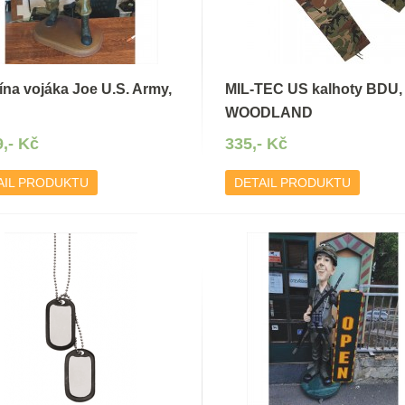
ína vojáka Joe U.S. Army,
MIL-TEC US kalhoty BDU,
WOODLAND
9,- Kč
335,- Kč
AIL PRODUKTU
DETAIL PRODUKTU