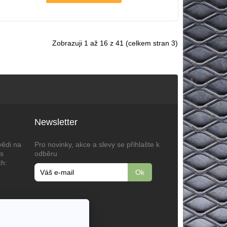
Zobrazuji 1 až 16 z 41 (celkem stran 3)
Newsletter
vědi na
Pro novinky, akce a slevy se přihlašte k
ás
odběru
ch:
ial,
ko,
72,