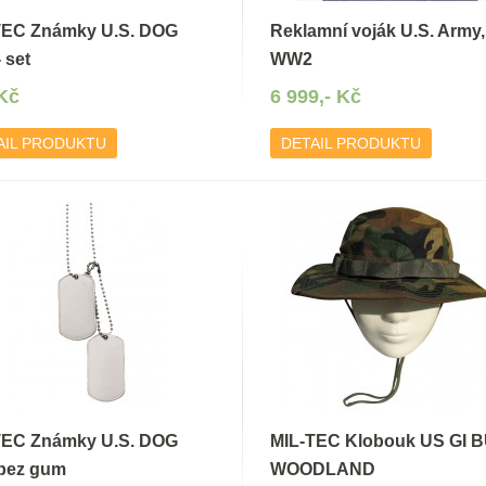
TEC Známky U.S. DOG
Reklamní voják U.S. Army,
 set
WW2
 Kč
6 999,- Kč
AIL PRODUKTU
DETAIL PRODUKTU
TEC Známky U.S. DOG
MIL-TEC Klobouk US GI 
bez gum
WOODLAND