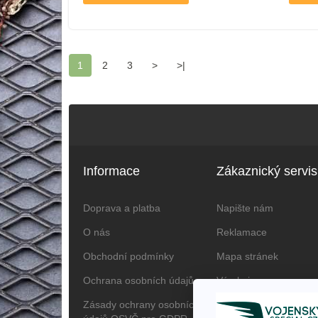
1
2
3
>
>|
Informace
Zákaznický servis
Doprava a platba
Napište nám
O nás
Reklamace
Obchodní podmínky
Mapa stránek
Ochrana osobních údajů
Výrobci
Zásady ochrany osobních
Dárkové poukazy