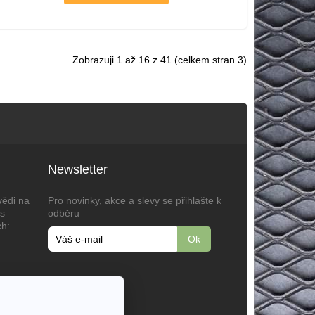
Zobrazuji 1 až 16 z 41 (celkem stran 3)
Newsletter
vědi na
Pro novinky, akce a slevy se přihlašte k
ás
odběru
ch:
ial,
ko,
72,