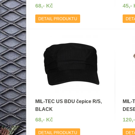
68,- Kč
45,-
DETAIL PRODUKTU
DET
MIL-TEC US BDU čepice R/S,
MIL-
BLACK
DESE
68,- Kč
120,
DETAIL PRODUKTU
DET