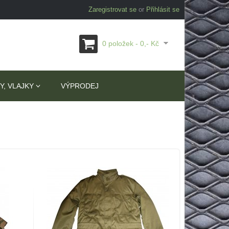
Zaregistrovat se
or
Přihlásit se
0 položek - 0,- Kč
Y, VLAJKY
VÝPRODEJ