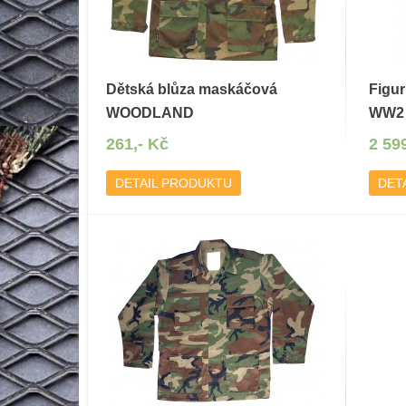
Dětská blůza maskáčová
Figur
WOODLAND
WW2
261,- Kč
2 59
DETAIL PRODUKTU
DET