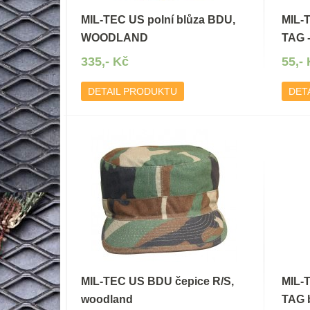
MIL-TEC US polní blůza BDU,
MIL-
WOODLAND
TAG -
335,- Kč
55,-
DETAIL PRODUKTU
DET
MIL-TEC US BDU čepice R/S,
MIL-
woodland
TAG 