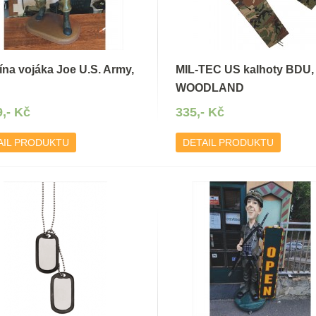
ína vojáka Joe U.S. Army,
MIL-TEC US kalhoty BDU,
WOODLAND
9,- Kč
335,- Kč
AIL PRODUKTU
DETAIL PRODUKTU