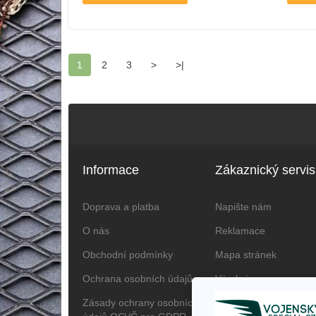
1
2
3
>
>|
Informace
Zákaznický servis
Doprava a platba
Napište nám
O nás
Reklamace
Obchodní podmínky
Mapa stránek
Ochrana osobních údajů
Výrobci
Zásady ochrany osobních
Dárkové poukazy