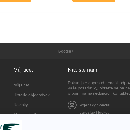
Google+
Můj účet
Napište nám
Pokud jste doposud nenašli odpo
Můj účet
vaše požadavky, obraťte se na n
prosím na následujících kontakte
Historie objednávek
Novinky
Vojenský Spec
Jaroslav Huč
Akční nabídka
Krnovská 2764/
746 01, Opava, ČR
Nastavení cookies