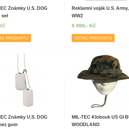
TEC Známky U.S. DOG
Reklamní voják U.S. Army,
 set
WW2
 Kč
6 999,- Kč
AIL PRODUKTU
DETAIL PRODUKTU
TEC Známky U.S. DOG
MIL-TEC Klobouk US GI 
bez gum
WOODLAND